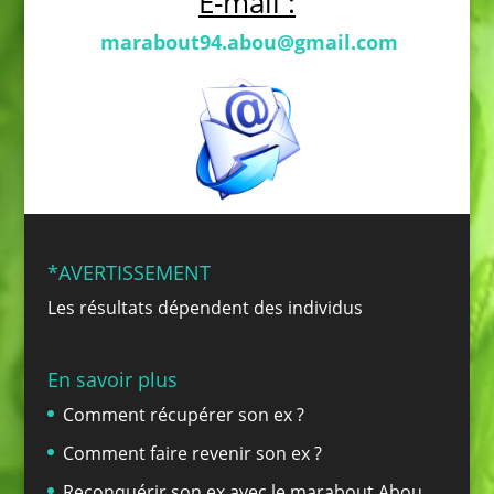
E-mail :
marabout94.abou@gmail.com
*AVERTISSEMENT
Les résultats dépendent des individus
En savoir plus
Comment récupérer son ex ?
Comment faire revenir son ex ?
Reconquérir son ex avec le marabout Abou